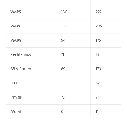
VMP5
166
222
VMP6
151
205
VMP8
94
175
Rechtshaus
71
55
MIN-Forum
89
173
UKE
15
32
Physik
73
71
Mobil
0
11